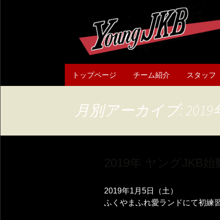
コ
トップページ
チーム紹介
スタッフ
ン
テ
チーム概要
ン
月別アーカイブ: 2019
ツ
へ
ス
キ
2019年 ヤングJKB始
ッ
プ
2019年1月5日（土）
ふくやまふれ愛ランドにて初練