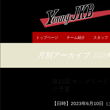
コ
トップページ
チーム紹介
スタッフ
ン
テ
チーム概要
ン
月別アーカイブ: 2023
ツ
へ
ス
キ
第11回 ヤングリー
ッ
プ
ク予選
【日時】2023年6月10日