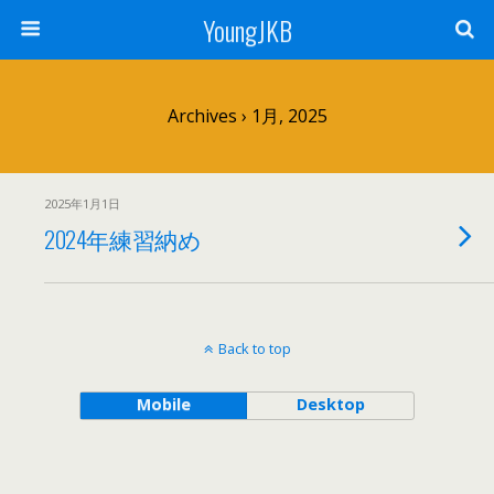
YoungJKB
Archives › 1月, 2025
2025年1月1日
2024年練習納め
Back to top
Mobile
Desktop