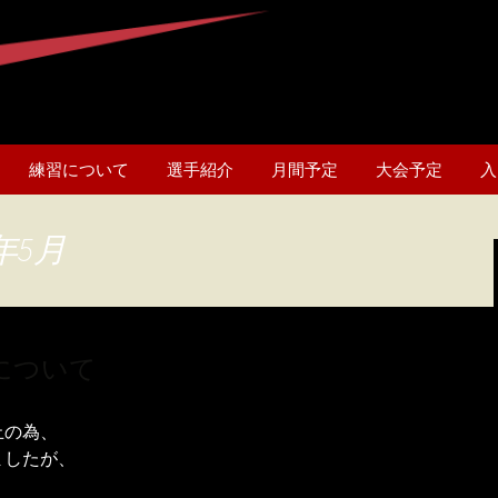
練習について
選手紹介
月間予定
大会予定
入
年5月
開について
止の為、
ましたが、
、