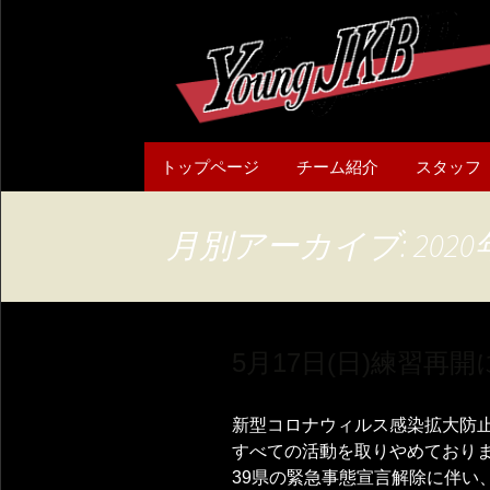
コ
トップページ
チーム紹介
スタッフ
ン
テ
チーム概要
ン
月別アーカイブ: 2020
ツ
へ
ス
キ
5月17日(日)練習再
ッ
プ
新型コロナウィルス感染拡大防
すべての活動を取りやめており
39県の緊急事態宣言解除に伴い